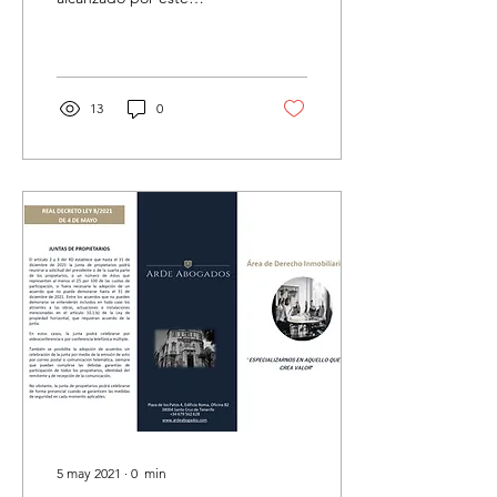
despacho de abogados
con Isubasta. Mediante
este acuerdo, ArDe...
13
0
5 may 2021
∙
0
min