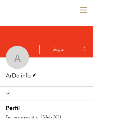
Más acciones
Seguir
ArDe info
Escritor
ArDe info
Perfil
Fecha de registro: 15 feb 2021