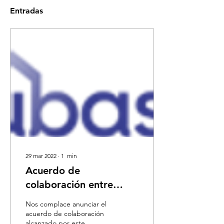
Entradas
29 mar 2022
∙
1
min
Acuerdo de
colaboración entre
Isubasta y ArDe
Nos complace anunciar el
Abogados
acuerdo de colaboración
alcanzado por este