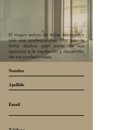
El mayor activo de ArDe Abogados
son sus profesionales. Por eso la
firma dedica gran parte de sus
recursos a la captación y desarrollo
de sus profesionales.