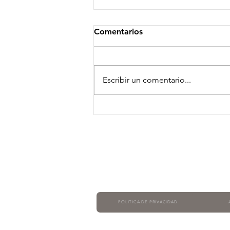
Acuerdo de colaboración
Comentarios
entre Isubasta y ArDe
Abogados
Nos complace anunciar el
acuerdo de colaboración
Escribir un comentario...
alcanzado por este despacho de
abogados con Isubasta.
Mediante este acuerdo, ArDe...
POLITICA DE PRIVACIDAD
© 2020. Todos los derechos reservados